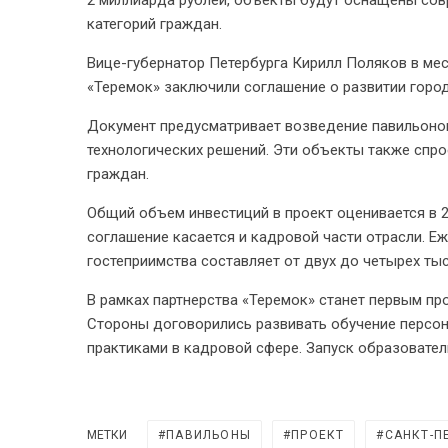
2 миллиарда рублей, объекты будут оснащены сов
категорий граждан.
Вице-губернатор Петербурга Кирилл Поляков в ме
«Теремок» заключили соглашение о развитии горо
Документ предусматривает возведение павильоно
технологических решений. Эти объекты также спр
граждан.
Общий объем инвестиций в проект оценивается в 2
соглашение касается и кадровой части отрасли. Е
гостеприимства составляет от двух до четырех ты
В рамках партнерства «Теремок» станет первым п
Стороны договорились развивать обучение персон
практиками в кадровой сфере. Запуск образовател
МЕТКИ
ПАВИЛЬОНЫ
ПРОЕКТ
САНКТ-П