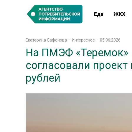
Еда
ЖКХ
Екатерина Сафонова
·
Интересное
·
05.06.2026
На ПМЭФ «Теремок» 
согласовали проект 
рублей