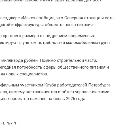
ременными технологиями и адаптированы для всех
ссенджере «Макс» сообщил, что Северная столица и сеть
дской инфраструктуры общественного питания.
в среднего размера с внедрением современных
оектируют с учетом потребностей маломобильных групп
 миллиарда рублей. Помимо строительной части,
жегодная потребность сферы общественного питания и
сяч новых специалистов.
рофильным участником Клуба работодателей Петербурга.
ала, систему наставничества и обмен управленческими
ьных проектов намечен на осень 2026 года.
ЕТЕРБУРГ