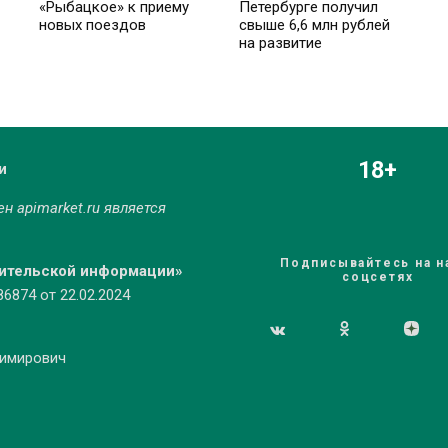
«Рыбацкое» к приему
Петербурге получил
новых поездов
свыше 6,6 млн рублей
на развитие
18+
и
мен
apimarket.ru
является
Подписывайтесь на н
бительской информации»
соцсетях
874 от 22.02.2024
димирович