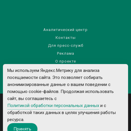
Аналитический центр
Контакты
Для пресс-служб
Реклама
О проекте
Правила использования материалов сайта
Мы используем Яндекс.Метрику для анализа
посещаемости сайта. Это позволяет собирать
Политика обработки персональных данных
анонимизированные данные о вашем поведении с
помощью cookie-файлов. Продолжая использовать
сайт, вы соглашаетесь с
Политикой обработки персональных данных
и с
обработкой таких данных в целях улучшения работы
ресурса.
Все рекламируемые товары и услуги имеют необходимые лицензии и
Принять
сертификаты.