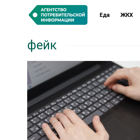
Еда
ЖКХ
фейк