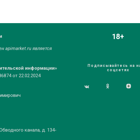
18+
и
мен
apimarket.ru
является
Подписывайтесь на н
бительской информации»
соцсетях
874 от 22.02.2024
димирович
 Обводного канала, д. 134-