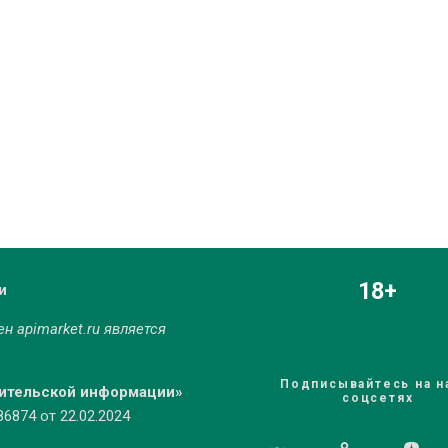
18+
и
мен
apimarket.ru
является
Подписывайтесь на н
бительской информации»
соцсетях
874 от 22.02.2024