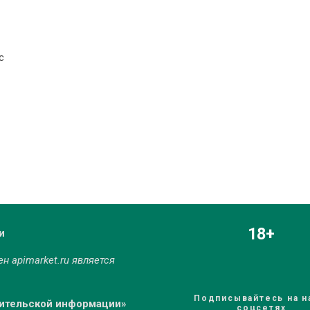
с
18+
и
мен
apimarket.ru
является
Подписывайтесь на н
бительской информации»
соцсетях