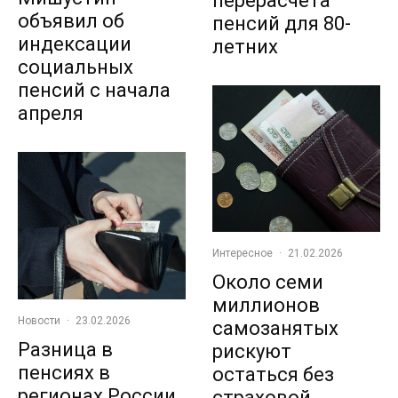
перерасчета
объявил об
пенсий для 80-
индексации
летних
социальных
пенсий с начала
апреля
Интересное
·
21.02.2026
Около семи
миллионов
Новости
·
23.02.2026
самозанятых
Разница в
рискуют
пенсиях в
остаться без
регионах России
страховой