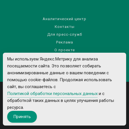
Аналитический центр
Контакты
Для пресс-служб
Реклама
О проекте
Правила использования материалов сайта
Мы используем Яндекс.Метрику для анализа
посещаемости сайта. Это позволяет собирать
Политика обработки персональных данных
анонимизированные данные о вашем поведении с
помощью cookie-файлов. Продолжая использовать
сайт, вы соглашаетесь с
Политикой обработки персональных данных
и с
обработкой таких данных в целях улучшения работы
ресурса.
Все рекламируемые товары и услуги имеют необходимые лицензии и
Принять
сертификаты.