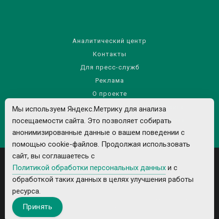
Аналитический центр
Контакты
Для пресс-служб
Реклама
О проекте
Правила использования материалов сайта
Мы используем Яндекс.Метрику для анализа
Политика обработки персональных данных
посещаемости сайта. Это позволяет собирать
анонимизированные данные о вашем поведении с
помощью cookie-файлов. Продолжая использовать
сайт, вы соглашаетесь с
Политикой обработки персональных данных
и с
обработкой таких данных в целях улучшения работы
ресурса.
Все рекламируемые товары и услуги имеют необходимые лицензии и
Принять
сертификаты.