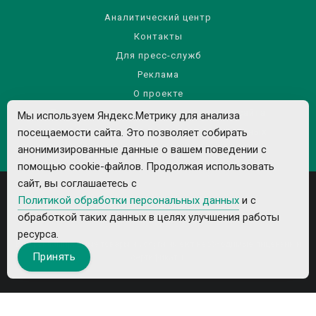
Аналитический центр
Контакты
Для пресс-служб
Реклама
О проекте
Правила использования материалов сайта
Мы используем Яндекс.Метрику для анализа
посещаемости сайта. Это позволяет собирать
Политика обработки персональных данных
анонимизированные данные о вашем поведении с
помощью cookie-файлов. Продолжая использовать
сайт, вы соглашаетесь с
Политикой обработки персональных данных
и с
обработкой таких данных в целях улучшения работы
ресурса.
Все рекламируемые товары и услуги имеют необходимые лицензии и
Принять
сертификаты.