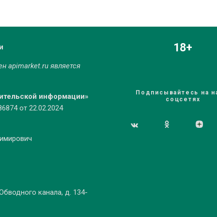
18+
и
мен
apimarket.ru
является
Подписывайтесь на н
бительской информации»
соцсетях
874 от 22.02.2024
димирович
 Обводного канала, д. 134-