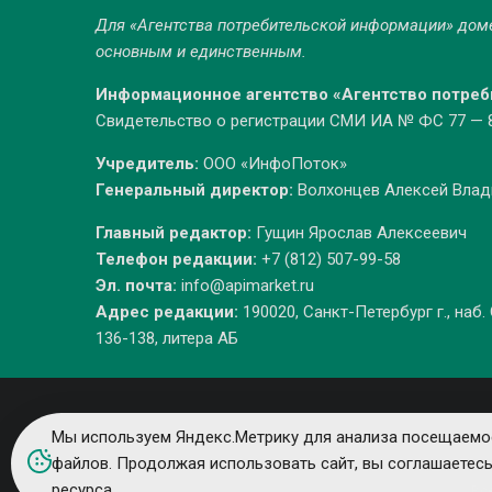
Для «Агентства потребительской информации» до
основным и единственным.
Информационное агентство «Агентство потре
Свидетельство о регистрации СМИ ИА № ФС 77 — 86
Учредитель:
ООО «ИнфоПоток»
Генеральный директор:
Волхонцев Алексей Вла
Главный редактор:
Гущин Ярослав Алексеевич
Телефон редакции:
+7 (812) 507-99-58
Эл. почта:
info@apimarket.ru
Адрес редакции:
190020, Санкт-Петербург г., наб.
136-138, литера АБ
Мы используем Яндекс.Метрику для анализа посещаемос
файлов. Продолжая использовать сайт, вы соглашаетес
ресурса.
Вс