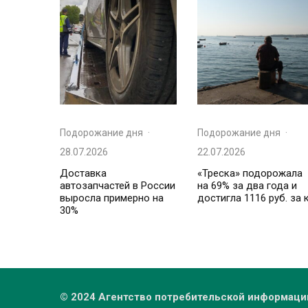
Подорожание дня
·
Подорожание дня
·
28.07.2026
22.07.2026
Доставка
«Треска» подорожала
автозапчастей в России
на 69% за два года и
выросла примерно на
достигла 1116 руб. за 
30%
© 2024 Агентство потребительской информаци