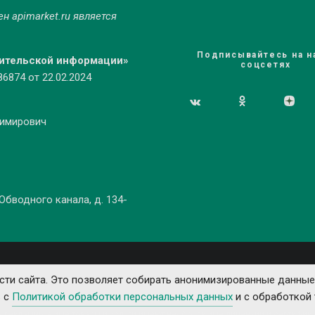
мен
apimarket.ru
является
Подписывайтесь на н
бительской информации»
соцсетях
874 от 22.02.2024
димирович
 Обводного канала, д. 134-
ти сайта. Это позволяет собирать анонимизированные данные
ь с
Политикой обработки персональных данных
и с обработкой 
е рекламируемые товары и услуги имеют необходимые лицензии и сертифика