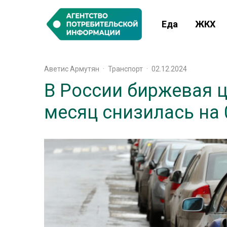
Еда
ЖКХ
Аветис Армутян
·
Транспорт
·
02.12.2024
В России биржевая ц
месяц снизилась на 