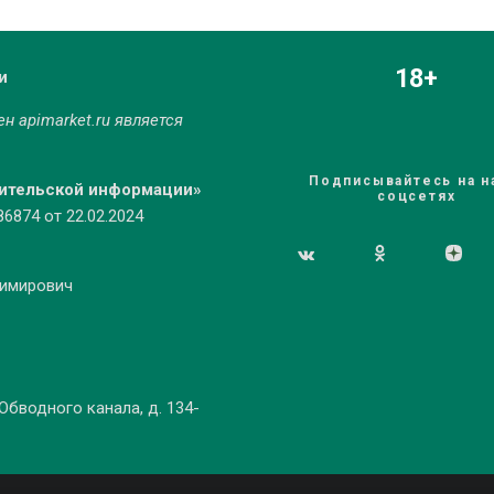
18+
и
мен
apimarket.ru
является
Подписывайтесь на н
бительской информации»
соцсетях
874 от 22.02.2024
димирович
 Обводного канала, д. 134-