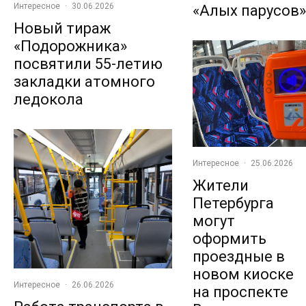
Интересное
·
30.06.2026
«Алых парусов»
Новый тираж
«Подорожника»
посвятили 55-летию
закладки атомного
ледокола
Интересное
·
25.06.2026
Жители
Петербурга
могут
оформить
проездные в
новом киоске
Интересное
·
26.06.2026
на проспекте