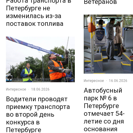
Работа транспорта в
Ветеранов
Петербурге не
изменилась из-за
поставок топлива
Интересное
·
16.06.2026
Автобусный
Интересное
·
18.06.2026
парк № 6 в
Водители проводят
Петербурге
приемку транспорта
отмечает 54-
во второй день
летие со дня
конкурса в
основания
Петербурге