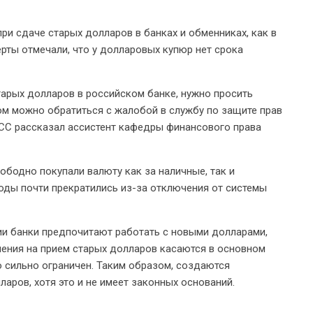
ри сдаче старых долларов в банках и обменниках, как в
ерты отмечали, что у долларовых купюр нет срока
тарых долларов в российском банке, нужно просить
ом можно обратиться с жалобой в службу по защите прав
АСС рассказал ассистент кафедры финансового права
ободно покупали валюту как за наличные, так и
оды почти прекратились из-за отключения от системы
ии банки предпочитают работать с новыми долларами,
ичения на прием старых долларов касаются в основном
ю сильно ограничен. Таким образом, создаются
аров, хотя это и не имеет законных оснований.