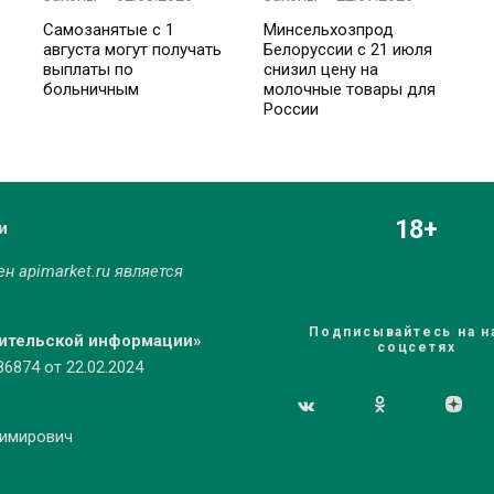
Самозанятые с 1
Минсельхозпрод
августа могут получать
Белоруссии с 21 июля
выплаты по
снизил цену на
больничным
молочные товары для
России
18+
и
мен
apimarket.ru
является
Подписывайтесь на н
бительской информации»
соцсетях
874 от 22.02.2024
димирович