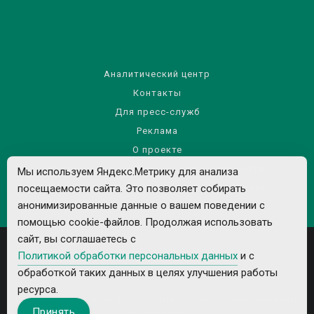
Аналитический центр
Контакты
Для пресс-служб
Реклама
О проекте
Правила использования материалов сайта
Мы используем Яндекс.Метрику для анализа
Политика обработки персональных данных
посещаемости сайта. Это позволяет собирать
анонимизированные данные о вашем поведении с
помощью cookie-файлов. Продолжая использовать
сайт, вы соглашаетесь с
Политикой обработки персональных данных
и с
обработкой таких данных в целях улучшения работы
ресурса.
Все рекламируемые товары и услуги имеют необходимые лицензии и
Принять
сертификаты.