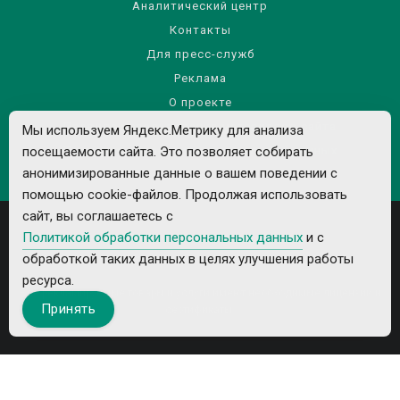
Аналитический центр
Контакты
Для пресс-служб
Реклама
О проекте
Правила использования материалов сайта
Мы используем Яндекс.Метрику для анализа
Политика обработки персональных данных
посещаемости сайта. Это позволяет собирать
анонимизированные данные о вашем поведении с
помощью cookie-файлов. Продолжая использовать
сайт, вы соглашаетесь с
Политикой обработки персональных данных
и с
обработкой таких данных в целях улучшения работы
ресурса.
Все рекламируемые товары и услуги имеют необходимые лицензии и
Принять
сертификаты.