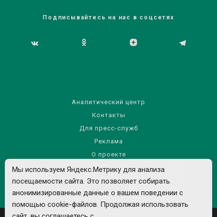
Подписывайтесь на нас в соцсетях
Аналитический центр
Контакты
Для пресс-служб
Реклама
О проекте
Правила использования материалов сайта
Мы используем Яндекс.Метрику для анализа
Политика обработки персональных данных
посещаемости сайта. Это позволяет собирать
анонимизированные данные о вашем поведении с
помощью cookie-файлов. Продолжая использовать
сайт, вы соглашаетесь с