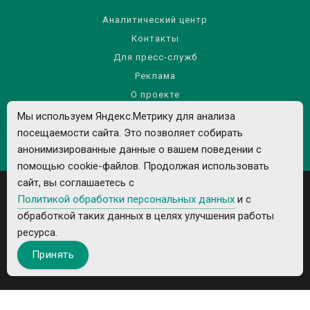
Аналитический центр
Контакты
Для пресс-служб
Реклама
О проекте
Правила использования материалов сайта
Мы используем Яндекс.Метрику для анализа
посещаемости сайта. Это позволяет собирать
Политика обработки персональных данных
анонимизированные данные о вашем поведении с
помощью cookie-файлов. Продолжая использовать
сайт, вы соглашаетесь с
Политикой обработки персональных данных
и с
обработкой таких данных в целях улучшения работы
ресурса.
Все рекламируемые товары и услуги имеют необходимые лицензии и
Принять
сертификаты.