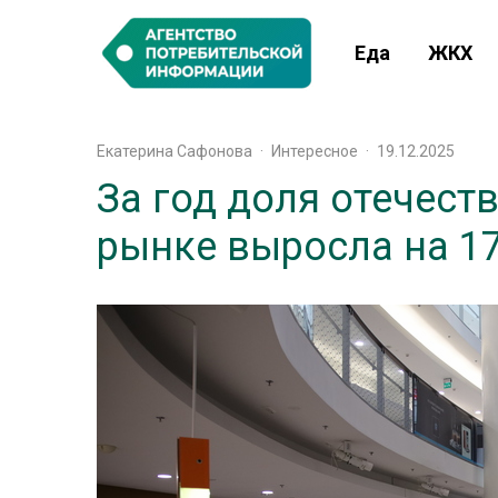
Еда
ЖКХ
Екатерина Сафонова
·
Интересное
·
19.12.2025
За год доля отечест
рынке выросла на 1