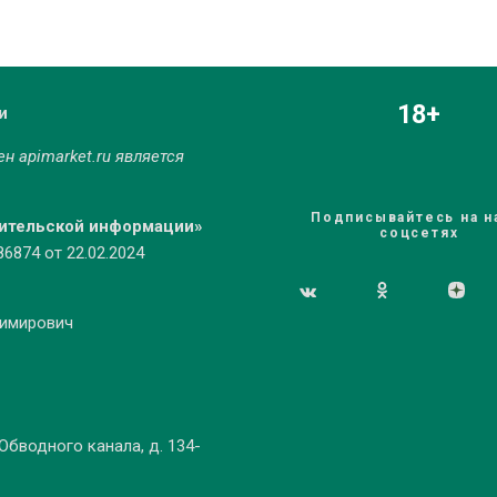
18+
и
мен
apimarket.ru
является
Подписывайтесь на н
бительской информации»
соцсетях
874 от 22.02.2024
димирович
 Обводного канала, д. 134-