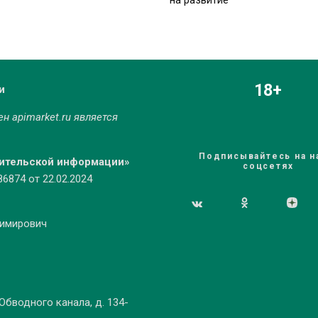
на развитие
18+
и
мен
apimarket.ru
является
Подписывайтесь на н
бительской информации»
соцсетях
874 от 22.02.2024
димирович
 Обводного канала, д. 134-