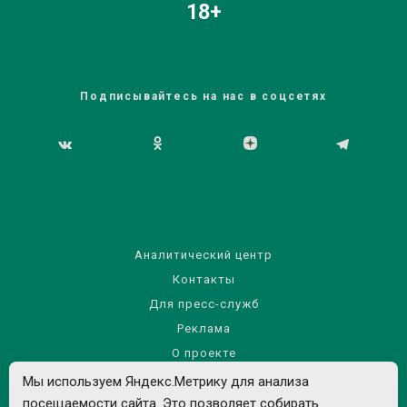
18+
Подписывайтесь на нас в соцсетях
Аналитический центр
Контакты
Для пресс-служб
Реклама
О проекте
Правила использования материалов сайта
Мы используем Яндекс.Метрику для анализа
посещаемости сайта. Это позволяет собирать
Политика обработки персональных данных