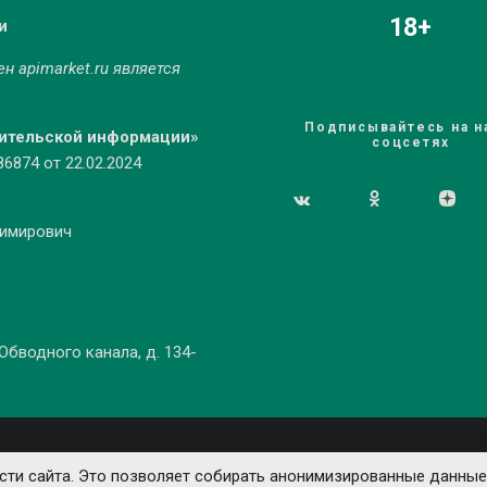
18+
и
мен
apimarket.ru
является
Подписывайтесь на н
бительской информации»
соцсетях
874 от 22.02.2024
димирович
 Обводного канала, д. 134-
ти сайта. Это позволяет собирать анонимизированные данные