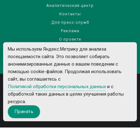
Аналитический центр
Контакты
Для пресс-служб
Реклама
О проекте
Правила использования материалов сайта
Мы используем Яндекс.Метрику для анализа
посещаемости сайта. Это позволяет собирать
Политика обработки персональных данных
анонимизированные данные о вашем поведении с
помощью cookie-файлов. Продолжая использовать
сайт, вы соглашаетесь с
Политикой обработки персональных данных
и с
обработкой таких данных в целях улучшения работы
ресурса.
Все рекламируемые товары и услуги имеют необходимые лицензии и
Принять
сертификаты.