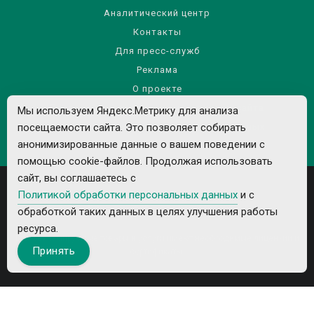
Аналитический центр
Контакты
Для пресс-служб
Реклама
О проекте
Правила использования материалов сайта
Мы используем Яндекс.Метрику для анализа
Политика обработки персональных данных
посещаемости сайта. Это позволяет собирать
анонимизированные данные о вашем поведении с
помощью cookie-файлов. Продолжая использовать
сайт, вы соглашаетесь с
Политикой обработки персональных данных
и с
обработкой таких данных в целях улучшения работы
ресурса.
Все рекламируемые товары и услуги имеют необходимые лицензии и
Принять
сертификаты.