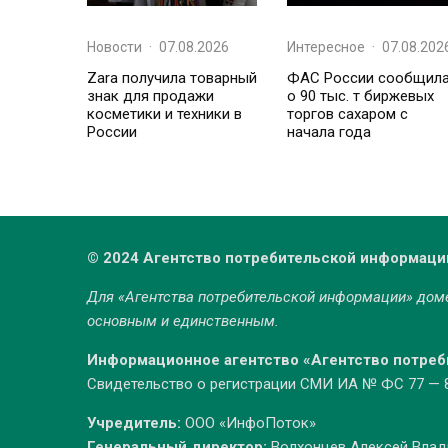
Новости
·
07.08.2026
Интересное
·
07.08.202
Zara получила товарный
ФАС России сообщил
знак для продажи
о 90 тыс. т биржевых
косметики и техники в
торгов сахаром с
России
начала года
© 2024 Агентство потребительской информаци
Для «Агентства потребительской информации» до
основным и единственным.
Информационное агентство «Агентство потре
Свидетельство о регистрации СМИ ИА № ФС 77 — 86
Учредитель:
ООО «ИнфоПоток»
Генеральный директор:
Волхонцев Алексей Вла