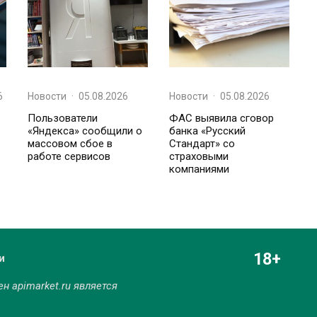
6
Новости
·
05.08.2026
Новости
·
05.08.2026
Пользователи
ФАС выявила сговор
«Яндекса» сообщили о
банка «Русский
массовом сбое в
Стандарт» со
работе сервисов
страховыми
компаниями
18+
и
мен
apimarket.ru
является