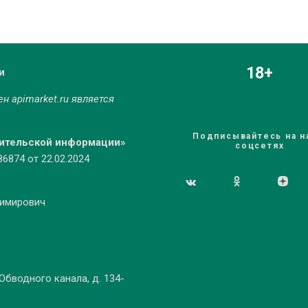
18+
и
мен
apimarket.ru
является
Подписывайтесь на н
бительской информации»
соцсетях
874 от 22.02.2024
димирович
 Обводного канала, д. 134-