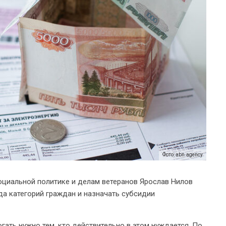
Фото: abn.agency
оциальной политике и делам ветеранов Ярослав Нилов
а категорий граждан и назначать субсидии
гать нужно тем, кто действительно в этом нуждается. По