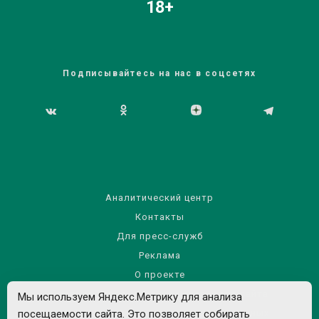
18+
Подписывайтесь на нас в соцсетях
Аналитический центр
Контакты
Для пресс-служб
Реклама
О проекте
Правила использования материалов сайта
Мы используем Яндекс.Метрику для анализа
посещаемости сайта. Это позволяет собирать
Политика обработки персональных данных