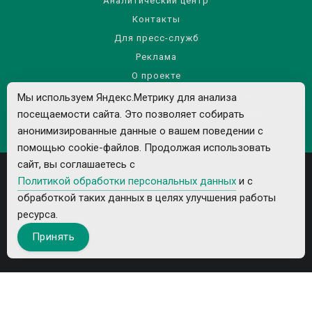
Аналитический центр
Контакты
Для пресс-служб
Реклама
О проекте
Правила использования материалов сайта
Мы используем Яндекс.Метрику для анализа
Политика обработки персональных данных
посещаемости сайта. Это позволяет собирать
анонимизированные данные о вашем поведении с
помощью cookie-файлов. Продолжая использовать
сайт, вы соглашаетесь с
Политикой обработки персональных данных
и с
обработкой таких данных в целях улучшения работы
ресурса.
Все рекламируемые товары и услуги имеют необходимые лицензии и
Принять
сертификаты.