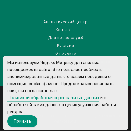
Аналитический центр
Контакты
Для пресс-служб
Реклама
О проекте
Правила использования материалов сайта
Мы используем Яндекс.Метрику для анализа
Политика обработки персональных данных
посещаемости сайта. Это позволяет собирать
анонимизированные данные о вашем поведении с
помощью cookie-файлов. Продолжая использовать
сайт, вы соглашаетесь с
Политикой обработки персональных данных
и с
обработкой таких данных в целях улучшения работы
ресурса.
Все рекламируемые товары и услуги имеют необходимые лицензии и
Принять
сертификаты.