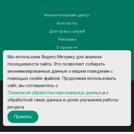
Аналитический центр
Контакты
Для пресс-служб
Реклама
О проекте
Правила использования материалов сайта
Мы используем Яндекс.Метрику для анализа
посещаемости сайта. Это позволяет собирать
Политика обработки персональных данных
анонимизированные данные о вашем поведении с
помощью cookie-файлов. Продолжая использовать
сайт, вы соглашаетесь с
Политикой обработки персональных данных
и с
обработкой таких данных в целях улучшения работы
ресурса.
Все рекламируемые товары и услуги имеют необходимые лицензии и
Принять
сертификаты.