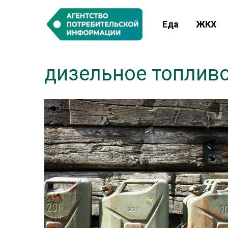
Еда
ЖКХ
дизельное топлив