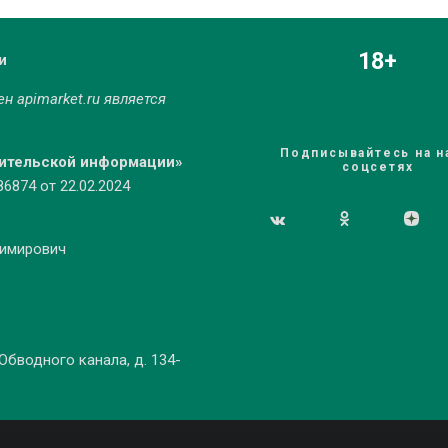
18+
и
мен
apimarket.ru
является
Подписывайтесь на н
бительской информации»
соцсетях
874 от 22.02.2024
димирович
 Обводного канала, д. 134-