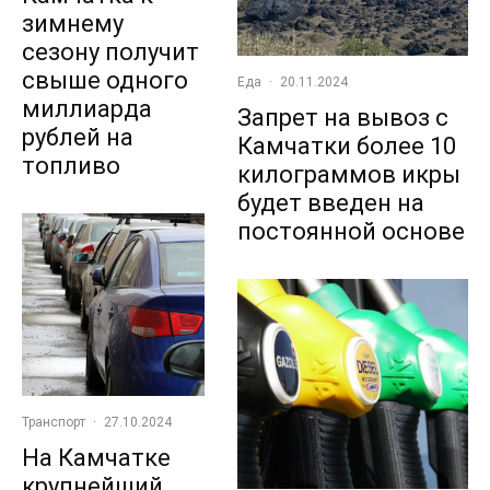
зимнему
сезону получит
свыше одного
Еда
·
20.11.2024
миллиарда
Запрет на вывоз с
рублей на
Камчатки более 10
топливо
килограммов икры
будет введен на
постоянной основе
Транспорт
·
27.10.2024
На Камчатке
крупнейший