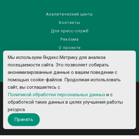
Аналитический центр
Контакты
Для пресс-служб
Реклама
О проекте
Правила использования материалов сайта
Мы используем Яндекс.Метрику для анализа
Политика обработки персональных данных
посещаемости сайта. Это позволяет собирать
анонимизированные данные о вашем поведении с
помощью cookie-файлов. Продолжая использовать
сайт, вы соглашаетесь с
Политикой обработки персональных данных
и с
обработкой таких данных в целях улучшения работы
ресурса.
Все рекламируемые товары и услуги имеют необходимые лицензии и
Принять
сертификаты.