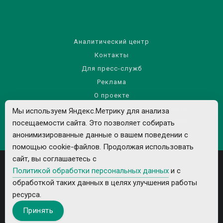
Аналитический центр
Контакты
Для пресс-служб
Реклама
О проекте
Правила использования материалов сайта
Мы используем Яндекс.Метрику для анализа
Политика обработки персональных данных
посещаемости сайта. Это позволяет собирать
анонимизированные данные о вашем поведении с
помощью cookie-файлов. Продолжая использовать
сайт, вы соглашаетесь с
Политикой обработки персональных данных
и с
обработкой таких данных в целях улучшения работы
ресурса.
Все рекламируемые товары и услуги имеют необходимые лицензии и
Принять
сертификаты.