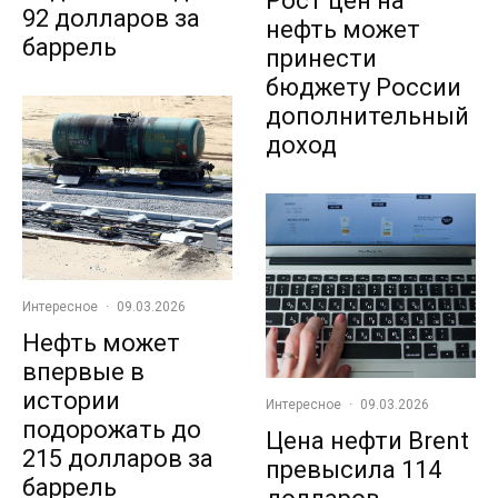
Рост цен на
92 долларов за
нефть может
баррель
принести
бюджету России
дополнительный
доход
Интересное
·
09.03.2026
Нефть может
впервые в
истории
Интересное
·
09.03.2026
подорожать до
Цена нефти Brent
215 долларов за
превысила 114
баррель