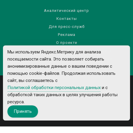
Аналитический центр
Контакты
Для пресс-служб
Реклама
О проекте
Правила использования материалов сайта
Мы используем Яндекс.Метрику для анализа
Политика обработки персональных данных
посещаемости сайта. Это позволяет собирать
анонимизированные данные о вашем поведении с
помощью cookie-файлов. Продолжая использовать
сайт, вы соглашаетесь с
Политикой обработки персональных данных
и с
обработкой таких данных в целях улучшения работы
ресурса.
Все рекламируемые товары и услуги имеют необходимые лицензии и
Принять
сертификаты.