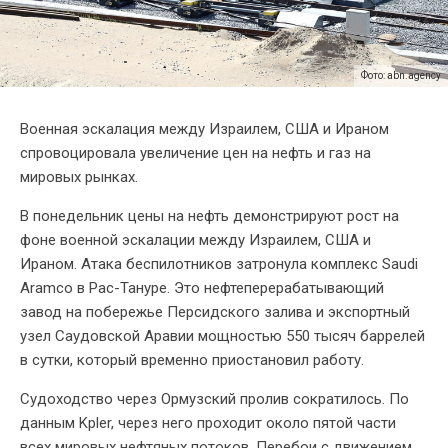
Фото: abn.agency
Военная эскалация между Израилем, США и Ираном
спровоцировала увеличение цен на нефть и газ на
мировых рынках.
В понедельник цены на нефть демонстрируют рост на
фоне военной эскалации между Израилем, США и
Ираном. Атака беспилотников затронула комплекс Saudi
Aramco в Рас-Тануре. Это нефтеперерабатывающий
завод на побережье Персидского залива и экспортный
узел Саудовской Аравии мощностью 550 тысяч баррелей
в сутки, который временно приостановил работу.
Судоходство через Ормузский пролив сократилось. По
данным Kpler, через него проходит около пятой части
всех мировых нефтяных потоков. Перебои с движением