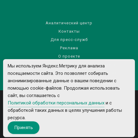
Аналитический центр
Контакты
Для пресс-служб
Реклама
О проекте
Правила использования материалов сайта
Мы используем Яндекс.Метрику для анализа
посещаемости сайта. Это позволяет собирать
Политика обработки персональных данных
анонимизированные данные о вашем поведении с
помощью cookie-файлов. Продолжая использовать
сайт, вы соглашаетесь с
Политикой обработки персональных данных
и с
обработкой таких данных в целях улучшения работы
ресурса.
Все рекламируемые товары и услуги имеют необходимые лицензии и
Принять
сертификаты.