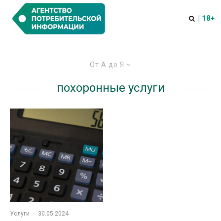
| 18+
От А до Я
похоронные услуги
Услуги
·
30.05.2024