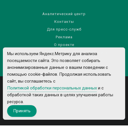
Аналитический центр
Контакты
Для пресс-служб
Реклама
О проекте
Правила использования материалов сайта
Мы используем Яндекс.Метрику для анализа
Политика обработки персональных данных
посещаемости сайта. Это позволяет собирать
анонимизированные данные о вашем поведении с
помощью cookie-файлов. Продолжая использовать
сайт, вы соглашаетесь с
Политикой обработки персональных данных
и с
обработкой таких данных в целях улучшения работы
ресурса.
Все рекламируемые товары и услуги имеют необходимые лицензии и
Принять
сертификаты.