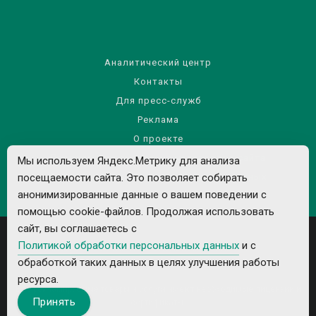
Аналитический центр
Контакты
Для пресс-служб
Реклама
О проекте
Правила использования материалов сайта
Мы используем Яндекс.Метрику для анализа
Политика обработки персональных данных
посещаемости сайта. Это позволяет собирать
анонимизированные данные о вашем поведении с
помощью cookie-файлов. Продолжая использовать
сайт, вы соглашаетесь с
Политикой обработки персональных данных
и с
обработкой таких данных в целях улучшения работы
ресурса.
Все рекламируемые товары и услуги имеют необходимые лицензии и
Принять
сертификаты.