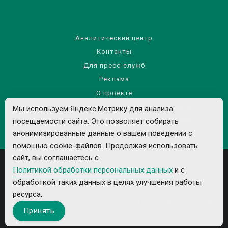
Аналитический центр
Контакты
Для пресс-служб
Реклама
О проекте
Правила использования материалов сайта
Мы используем Яндекс.Метрику для анализа
Политика обработки персональных данных
посещаемости сайта. Это позволяет собирать
анонимизированные данные о вашем поведении с
помощью cookie-файлов. Продолжая использовать
сайт, вы соглашаетесь с
Политикой обработки персональных данных
и с
обработкой таких данных в целях улучшения работы
ресурса.
Все рекламируемые товары и услуги имеют необходимые лицензии и
Принять
сертификаты.