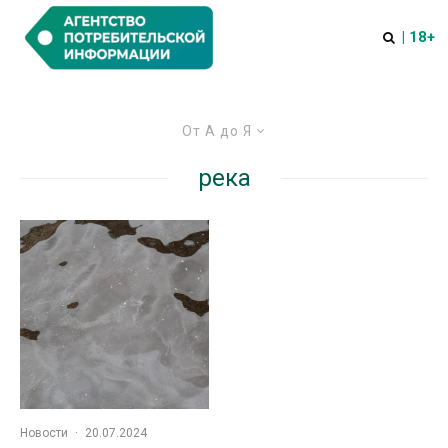
| 18+
От А до Я
река
Новости
·
20.07.2024