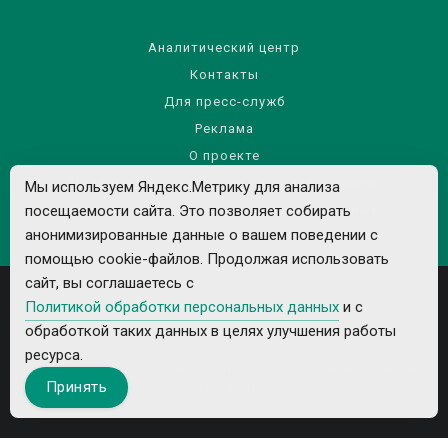
Аналитический центр
Контакты
Для пресс-служб
Реклама
О проекте
Правила использования материалов сайта
Мы используем Яндекс.Метрику для анализа
посещаемости сайта. Это позволяет собирать
Политика обработки персональных данных
анонимизированные данные о вашем поведении с
помощью cookie-файлов. Продолжая использовать
сайт, вы соглашаетесь с
Политикой обработки персональных данных
и с
обработкой таких данных в целях улучшения работы
ресурса.
Все рекламируемые товары и услуги имеют необходимые лицензии и
Принять
сертификаты.