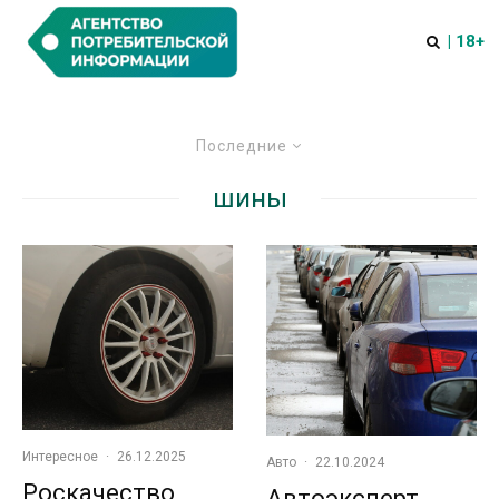
| 18+
Последние
шины
Интересное
·
26.12.2025
Авто
·
22.10.2024
Роскачество
Автоэксперт