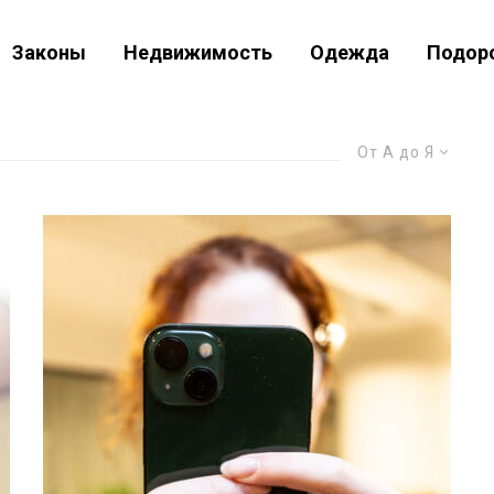
Законы
Недвижимость
Одежда
Подор
От А до Я