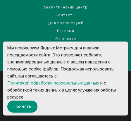
Аналитический центр
Контакты
Для пресс-служб
Реклама
О проекте
Правила использования материалов сайта
Мы используем Яндекс.Метрику для анализа
посещаемости сайта. Это позволяет собирать
Политика обработки персональных данных
анонимизированные данные о вашем поведении с
помощью cookie-файлов. Продолжая использовать
сайт, вы соглашаетесь с
Политикой обработки персональных данных
и с
обработкой таких данных в целях улучшения работы
ресурса.
Все рекламируемые товары и услуги имеют необходимые лицензии и
Принять
сертификаты.