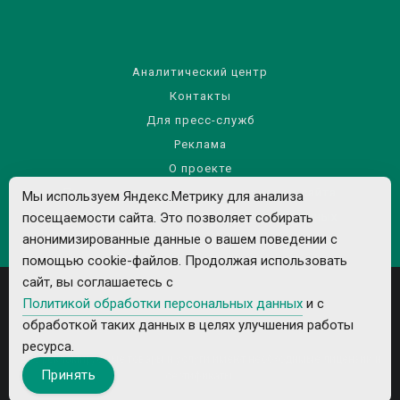
Аналитический центр
Контакты
Для пресс-служб
Реклама
О проекте
Правила использования материалов сайта
Мы используем Яндекс.Метрику для анализа
Политика обработки персональных данных
посещаемости сайта. Это позволяет собирать
анонимизированные данные о вашем поведении с
помощью cookie-файлов. Продолжая использовать
сайт, вы соглашаетесь с
Политикой обработки персональных данных
и с
обработкой таких данных в целях улучшения работы
ресурса.
Все рекламируемые товары и услуги имеют необходимые лицензии и
Принять
сертификаты.