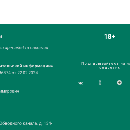
18+
и
мен
apimarket.ru
является
Подписывайтесь на н
бительской информации»
соцсетях
874 от 22.02.2024
димирович
 Обводного канала, д. 134-