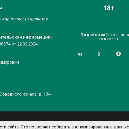
18+
и
мен
apimarket.ru
является
Подписывайтесь на н
бительской информации»
соцсетях
874 от 22.02.2024
димирович
 Обводного канала, д. 134-
ти сайта. Это позволяет собирать анонимизированные данные