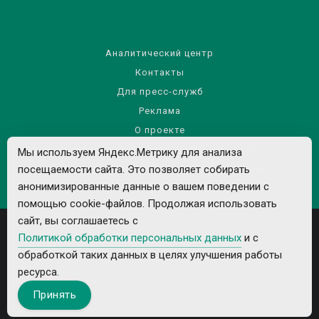
Аналитический центр
Контакты
Для пресс-служб
Реклама
О проекте
Правила использования материалов сайта
Мы используем Яндекс.Метрику для анализа
Политика обработки персональных данных
посещаемости сайта. Это позволяет собирать
анонимизированные данные о вашем поведении с
помощью cookie-файлов. Продолжая использовать
сайт, вы соглашаетесь с
Политикой обработки персональных данных
и с
обработкой таких данных в целях улучшения работы
ресурса.
Все рекламируемые товары и услуги имеют необходимые лицензии и
Принять
сертификаты.