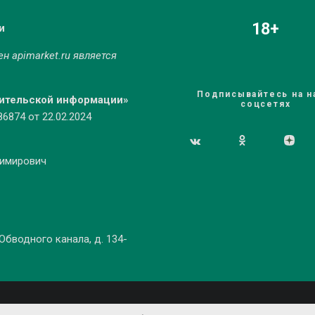
18+
и
мен
apimarket.ru
является
Подписывайтесь на н
бительской информации»
соцсетях
874 от 22.02.2024
димирович
 Обводного канала, д. 134-