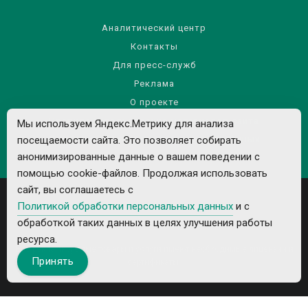
Аналитический центр
Контакты
Для пресс-служб
Реклама
О проекте
Правила использования материалов сайта
Мы используем Яндекс.Метрику для анализа
Политика обработки персональных данных
посещаемости сайта. Это позволяет собирать
анонимизированные данные о вашем поведении с
помощью cookie-файлов. Продолжая использовать
сайт, вы соглашаетесь с
Политикой обработки персональных данных
и с
обработкой таких данных в целях улучшения работы
ресурса.
Все рекламируемые товары и услуги имеют необходимые лицензии и
Принять
сертификаты.